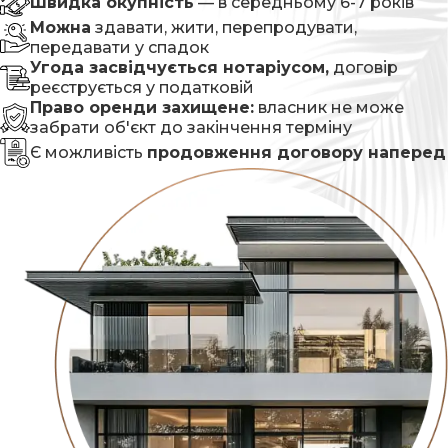
Швидка окупність
— в середньому 6-7 років
Можна
здавати, жити, перепродувати,
передавати у спадок
Угода засвідчується нотаріусом,
договір
реєструється у податковій
Право оренди захищене:
власник не може
забрати об'єкт до закінчення терміну
Є можливість
продовження договору наперед