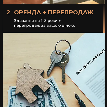
2
ОРЕНДА + ПЕРЕПРОДАЖ
Здавання на 1–3 роки +
перепродаж за вищою ціною.
Найпопулярніша стратегія.
Об'єкт спочатку здається —
ви отримуєте дохід.
Через 1-3 роки
перепродаєте з прибутком до 30%.
Ця схема дозволяє швидко відбити
вкладення
та вийти у плюс.