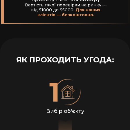
Вартість такої перевірки на ринку —
від $1000 до $5000.
Для наших
Ми перевіряємо все до підписання:
землю,
клієнтів — безкоштовно.
дозволи, історію, забудовника. Це коштує
$1000–5000, але з нами ви заощаджуєте, бо
отримуєте Due Diligence безкоштовно.
ЯК ПРОХОДИТЬ УГОДА:
Вибір об'єкту