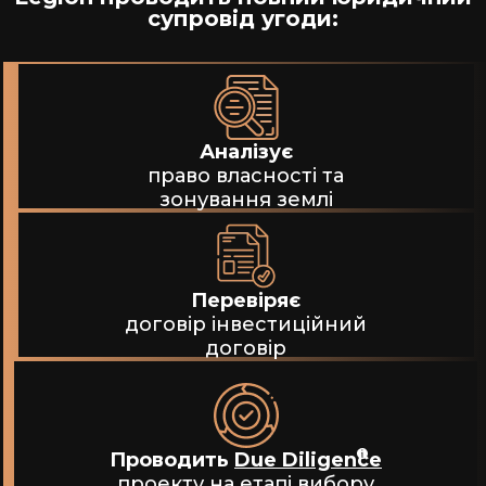
супровід угоди:
Аналізує
право власності та
зонування землі
Перевіряє
договір інвестиційний
договір
Проводить
Due Diligence
проекту на етапі вибору