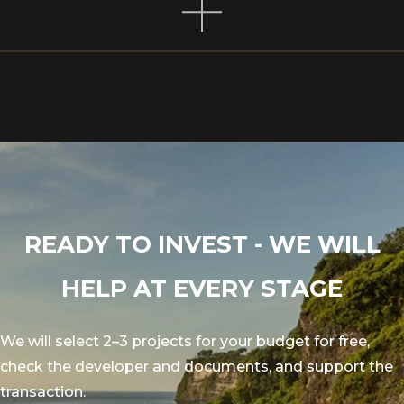
Іноземці сплачують податок на оренду
нерухомості у розмірі близько 10% при
перепродажі. Решта витрат залежить від
формату угоди. Ми пояснюємо все на початку,
без прихованих платежів.
READY TO INVEST - WE WILL
HELP AT EVERY STAGE
We will select 2–3 projects for your budget for free,
check the developer and documents, and support the
transaction.