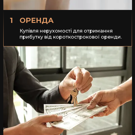
1
ОРЕНДА
Купівля нерухомості для отримання
прибутку від короткострокової оренди.
Здача в оренду приносить
від Rp160.000.000/ 10 000$
до Rp240.000.000/ 15 000 $
на рік.
Середня прибутковість —
12–14% у доларах.
Балі — цілорічний туристичний потік, висока
заповнюваність:
75–95% на рік.