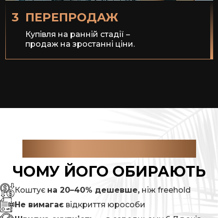
3
ПЕРЕПРОДАЖ
Купівля на ранній стадії –
продаж на зростанні ціни.
На етапі будівництва
об'єкт коштує дешевше.
Після завершення —
зростання до 30-40%.
Можна заробити
х1.5–2 за 12–18 місяців без оренди.
ЩО ТАКЕ LEASEHOLD,
ЧОМУ ЙОГО ОБИРАЮТЬ
Коштує
на 20–40% дешевше,
ніж freehold
Не вимагає
відкриття юрособи