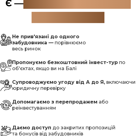
Є —
МИ ПІДБИРАЄМО ТЕ,
ЩО ПОТРІБНО
Не прив'язані до одного
забудовника —
порівнюємо
весь ринок
Пропонуємо безкоштовний інвест-тур
по
об'єктах, якщо ви на Балі
Супроводжуємо угоду від А до Я,
включаючи
юридичну перевірку
Допомагаємо з перепродажем
або
реінвестуванням
Даємо доступ
до закритих пропозицій
та бонусів від забудовників