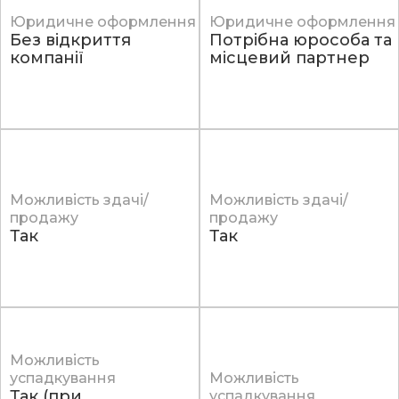
Юридичне оформлення
Юридичне оформлення
Без відкриття
Потрібна юрособа та
компанії
місцевий партнер
Можливість здачі/
Можливість здачі/
продажу
продажу
Так
Так
Можливість
успадкування
Можливість
Так (при
успадкування