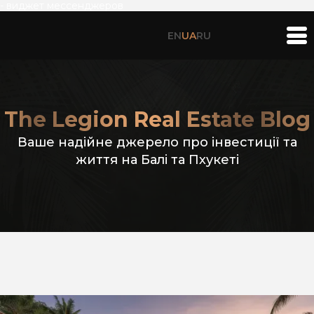
- виджет мессенджеров
EN
UA
RU
The Legion Real Estate Blog
Ваше надійне джерело про інвестиції та
життя на Балі та Пхукеті