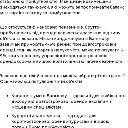
стабільною прибутковістю. Між цими крайнощами
знаходяться таунхауси, які можуть запропонувати баланс
між вартістю входу та прибутковістю.
Що стосується фінансових показників, брутто-
прибутковість від оренди варіюється залежно від типу
об'єкта та локації. Міські кондомініуми в Бангкоку
зазвичай приносять 4-6% річних при довгостроковій
оренді, тоді як курортна нерухомість може показувати 6-
9% при успішному управлінні короткостроковою
орендою, хоча з вищою волатильністю через сезонність.
Залежно від цілей інвестора можна обрати різні стратегії.
Ось найбільш популярні типи об'єктів:
Кондомініуми в Бангкоку — ідеальні для стабільного
доходу від довгострокової оренди експатам і
місцевим спеціалістам
Курортні апартаменти — підходять для
короткострокової оренди туристам з вищою
потенційною прибутковістю