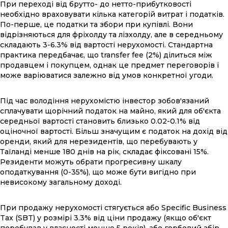
При переході від брутто- до нетто-прибутковості
необхідно враховувати кілька категорій витрат і податків.
По-перше, це податки та збори при купівлі. Вони
відрізняються для фріхолду та лізхолду, але в середньому
складають 3-6.3% від вартості нерухомості. Стандартна
практика передбачає, що transfer fee (2%) ділиться між
продавцем і покупцем, однак це предмет переговорів і
може варіюватися залежно від умов конкретної угоди.
Під час володіння нерухомістю інвестор зобов'язаний
сплачувати щорічний податок на майно, який для об'єкта
середньої вартості становить близько 0.02-0.1% від
оціночної вартості. Більш значущим є податок на дохід від
оренди, який для нерезидентів, що перебувають у
Таїланді менше 180 днів на рік, складає фіксовані 15%.
Резиденти можуть обрати прогресивну шкалу
оподаткування (0-35%), що може бути вигідно при
невисокому загальному доході.
При продажу нерухомості стягується або Specific Business
Tax (SBT) у розмірі 3.3% від ціни продажу (якщо об'єкт
перебував у власності менше 5 років), або гербовий збір