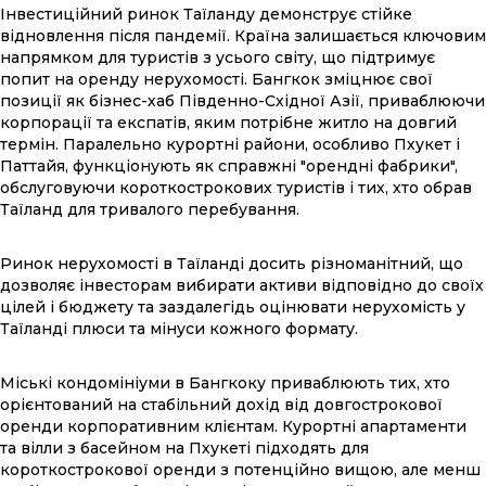
Інвестиційний ринок Таїланду демонструє стійке
відновлення після пандемії. Країна залишається ключовим
напрямком для туристів з усього світу, що підтримує
попит на оренду нерухомості. Бангкок зміцнює свої
позиції як бізнес-хаб Південно-Східної Азії, приваблюючи
корпорації та експатів, яким потрібне житло на довгий
термін. Паралельно курортні райони, особливо Пхукет і
Паттайя, функціонують як справжні "орендні фабрики",
обслуговуючи короткострокових туристів і тих, хто обрав
Таїланд для тривалого перебування.
Ринок нерухомості в Таїланді досить різноманітний, що
дозволяє інвесторам вибирати активи відповідно до своїх
цілей і бюджету та заздалегідь оцінювати нерухомість у
Таїланді плюси та мінуси кожного формату.
Міські кондомініуми в Бангкоку приваблюють тих, хто
орієнтований на стабільний дохід від довгострокової
оренди корпоративним клієнтам. Курортні апартаменти
та вілли з басейном на Пхукеті підходять для
короткострокової оренди з потенційно вищою, але менш