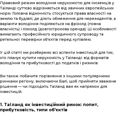
Правовий режим володіння нерухомістю для іноземців у
Таїланді суттєво відрізняється від звичних європейських
норм. Головна відмінність стосується права власності на
землю та будівлі, де діють обмеження для нерезидентів, а
варіанти володіння поділяються на фріхолд (повна
власність) і лізхолд (довгострокова оренда). Ці особливості
вимагають професійного юридичного супроводу та
ретельної перевірки об'єктів перед купівлею.
У цій статті ми розберемо всі аспекти інвестицій для тих,
хто планує купити нерухомість у Таїланді: від форматів
володіння та прибутковості до податків і ризиків.
Ви також побачите порівняння з іншими популярними
ринками регіону, включаючи Балі, щоб прийняти зважене
рішення — чи підходить Таїланд вам як напрямок для
інвестицій.
1. Таїланд як інвестиційний ринок: попит,
прибутковість, типи об'єктів