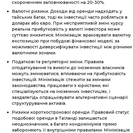
скороченням заповнюваності на 20-30%.
Валютні ризики. Доходи від оренди надходять у
тайських батах, тоді як інвестиції часто робляться в
доларах або євро. При несприятливій зміні курсу
реальна прибутковість у валюті інвестора може
суттєво знизитися. Мінімізація: враховувати валютну
експозицію при побудові фінансової моделі, за
можливості диверсифікувати інвестиції між різними
валютними зонами.
Податкові та регуляторні зміни. Правила
оподаткування та вимоги до іноземних власників
можуть змінюватися, впливаючи на прибутковість
інвестицій. Мінімізація: стежити за змінами
законодавства, працювати з юристами, які
спеціалізуються на іноземних інвестиціях, і
заздалегідь опрацьовувати альтернативні сценарії
структурування активів.
Ризики короткострокової оренди. Правовий статус
подобової оренди в Таїланді залишається
неоднозначним, а багато кондомініумів прямо
забороняють її внутрішніми правилами. Мінімізація: