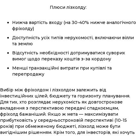
Плюси лізхолду:
Нижча вартість входу (на 30-40% нижче аналогічного
фріхолду)
Доступність усіх типів нерухомості, включаючи вілли
та землю
Відсутність необхідності дотримуватися суворих
вимог щодо переказу коштів з-за кордону
Менші транзакційні витрати при купівлі та
перепродажу
Вибір між фріхолдом і лізхолдом залежить від
інвестиційних цілей, бюджету та горизонту планування.
Для тих, хто розглядає нерухомість як довгострокове
вкладення з перспективою передачі спадкоємцям,
фріхолд бажаніший. Якщо ж мета — максимізувати
прибутковість у середньостроковій перспективі (10-15
років) при обмеженому бюджеті, лізхолд може бути
вигіднішим рішенням. Крім того, для інвесторів, які хочуть