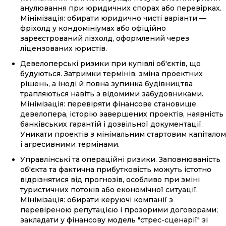
анулювання при юридичних спорах або перевірках.
Мінімізація: обирати юридично чисті варіанти —
фріхолд у кондомініумах або офіційно
зареєстрований лізхолд, оформлений через
ліцензованих юристів.
Девелоперські ризики при купівлі об'єктів, що
будуються. Затримки термінів, зміна проектних
рішень, а іноді й повна зупинка будівництва
трапляються навіть з відомими забудовниками.
Мінімізація: перевіряти фінансове становище
девелопера, історію завершених проектів, наявність
банківських гарантій і дозвільної документації.
Уникати проектів з мінімальним стартовим капіталом
і агресивними термінами.
Управлінські та операційні ризики. Заповнюваність
об'єкта та фактична прибутковість можуть істотно
відрізнятися від прогнозів, особливо при зміні
туристичних потоків або економічної ситуації.
Мінімізація: обирати керуючі компанії з
перевіреною репутацією і прозорими договорами;
закладати у фінансову модель "стрес-сценарії" зі