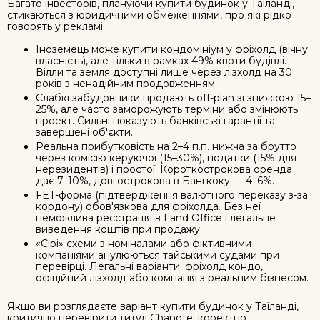
Багато інвесторів, плануючи купити будинок у Таїланді,
стикаються з юридичними обмеженнями, про які рідко
говорять у рекламі.
Іноземець може купити кондомініум у фріхолд (вічну
власність), але тільки в рамках 49% квоти будівлі.
Вілли та земля доступні лише через лізхолд на 30
років з ненадійним продовженням.
Слабкі забудовники продають off-plan зі знижкою 15–
25%, але часто заморожують терміни або змінюють
проект. Сильні показують банківські гарантії та
завершені об'єкти.
Реальна прибутковість на 2–4 п.п. нижча за брутто
через комісію керуючої (15–30%), податки (15% для
нерезидентів) і простої. Короткострокова оренда
дає 7–10%, довгострокова в Бангкоку — 4–6%.
FET-форма (підтвердження валютного переказу з-за
кордону) обов'язкова для фріхолда. Без неї
неможлива реєстрація в Land Office і легальне
виведення коштів при продажу.
«Сірі» схеми з номіналами або фіктивними
компаніями анулюються тайськими судами при
перевірці. Легальні варіанти: фріхолд кондо,
офіційний лізхолд або компанія з реальним бізнесом.
Якщо ви розглядаєте варіант купити будинок у Таїланді,
критично перевірити титул Chanote, коректно