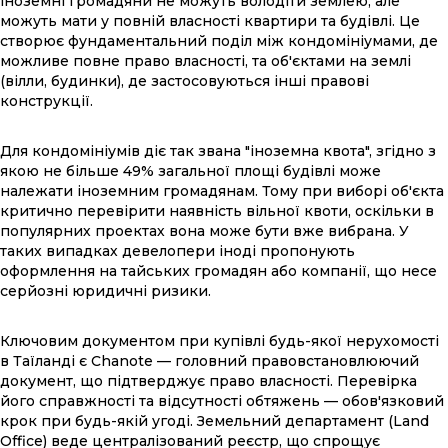
іноземні громадяни не можуть володіти землею, але
можуть мати у повній власності квартири та будівлі. Це
створює фундаментальний поділ між кондомініумами, де
можливе повне право власності, та об'єктами на землі
(вілли, будинки), де застосовуються інші правові
конструкції.
Для кондомініумів діє так звана "іноземна квота", згідно з
якою не більше 49% загальної площі будівлі може
належати іноземним громадянам. Тому при виборі об'єкта
критично перевірити наявність вільної квоти, оскільки в
популярних проектах вона може бути вже вибрана. У
таких випадках девелопери іноді пропонують
оформлення на тайських громадян або компанії, що несе
серйозні юридичні ризики.
Ключовим документом при купівлі будь-якої нерухомості
в Таїланді є Chanote — головний правовстановлюючий
документ, що підтверджує право власності. Перевірка
його справжності та відсутності обтяжень — обов'язковий
крок при будь-якій угоді. Земельний департамент (Land
Office) веде централізований реєстр, що спрощує