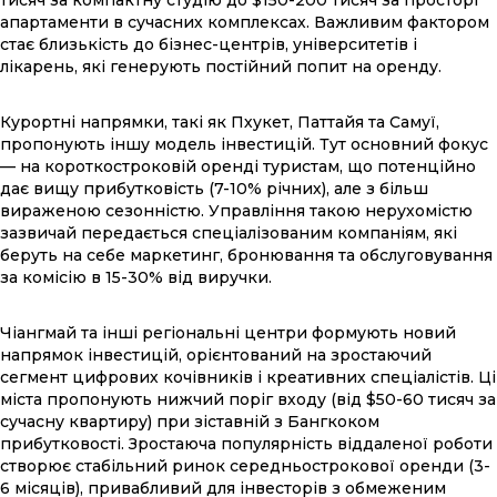
апартаменти в сучасних комплексах. Важливим фактором
стає близькість до бізнес-центрів, університетів і
лікарень, які генерують постійний попит на оренду.
Курортні напрямки, такі як Пхукет, Паттайя та Самуї,
пропонують іншу модель інвестицій. Тут основний фокус
— на короткостроковій оренді туристам, що потенційно
дає вищу прибутковість (7-10% річних), але з більш
вираженою сезонністю. Управління такою нерухомістю
зазвичай передається спеціалізованим компаніям, які
беруть на себе маркетинг, бронювання та обслуговування
за комісію в 15-30% від виручки.
Чіангмай та інші регіональні центри формують новий
напрямок інвестицій, орієнтований на зростаючий
сегмент цифрових кочівників і креативних спеціалістів. Ці
міста пропонують нижчий поріг входу (від $50-60 тисяч за
сучасну квартиру) при зіставній з Бангкоком
прибутковості. Зростаюча популярність віддаленої роботи
створює стабільний ринок середньострокової оренди (3-
6 місяців), привабливий для інвесторів з обмеженим