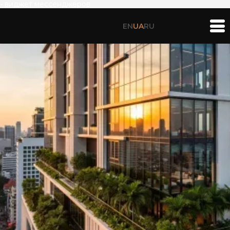
- виджет мессенджеров
EN
UA
RU