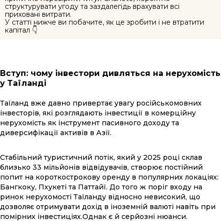
структурувати угоду та заздалегідь врахувати всі
приховані витрати.
У статті нижче ви побачите, як це зробити і не втратити
капітал 👇
Вступ: чому інвестори дивляться на нерухомість
у Таїланді
Таїланд вже давно привертає увагу російськомовних
інвесторів, які розглядають інвестиції в комерційну
нерухомість як інструмент пасивного доходу та
диверсифікації активів в Азії.
Стабільний туристичний потік, який у 2025 році склав
близько 33 мільйонів відвідувачів, створює постійний
попит на короткострокову оренду в популярних локаціях:
Бангкоку, Пхукеті та Паттайї. До того ж поріг входу на
ринок нерухомості Таїланду відносно невисокий, що
дозволяє отримувати дохід в іноземній валюті навіть при
помірних інвестиціях.Однак є й серйозні нюанси.