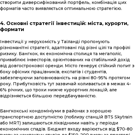
створити диверсифікований портфель, комбінація цих
форматів часто виявляється оптимальною стратегією.
4. Основні стратегії інвестицій: міста, курорти,
формати
Інвестиції у нерухомість у Таїланді пропонують
різноманітні стратегії, адаптовані під різні цілі та профілі
ризику. Бангкок, як економічна столиця та мегаполіс,
приваблює інвесторів, орієнтованих на стабільний дохід
від довгострокової оренди. Місто генерує стійкий попит з
боку офісних працівників, експатів і студентів,
забезпечуючи заповнюваність на рівні 80-95% протягом
року. Прибутковість тут зазвичай коливається в межах 4-
6% річних, що трохи нижче курортних локацій, але
відрізняється більшою передбачуваністю.
Бангкокські кондомініуми в районах з хорошою
транспортною доступністю (поблизу станцій BTS Skytrain
або MRT) залишаються ліквідними навіть у періоди
економічних спадів. Бюджет входу варіюється від $70-80
тисяч за компактну студію до $150-200 тисяч за просторі