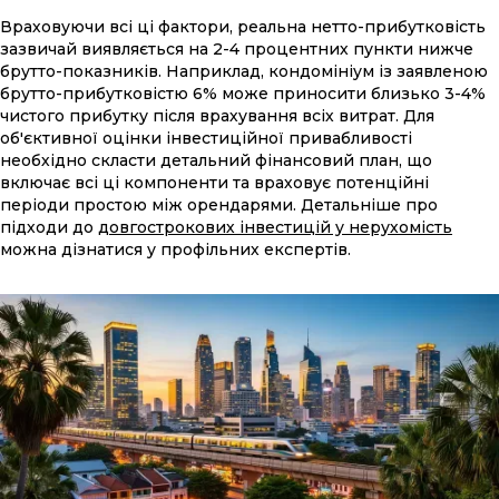
Враховуючи всі ці фактори, реальна нетто-прибутковість
зазвичай виявляється на 2-4 процентних пункти нижче
брутто-показників. Наприклад, кондомініум із заявленою
брутто-прибутковістю 6% може приносити близько 3-4%
чистого прибутку після врахування всіх витрат. Для
об'єктивної оцінки інвестиційної привабливості
необхідно скласти детальний фінансовий план, що
включає всі ці компоненти та враховує потенційні
періоди простою між орендарями. Детальніше про
підходи до
довгострокових інвестицій у нерухомість
можна дізнатися у профільних експертів.