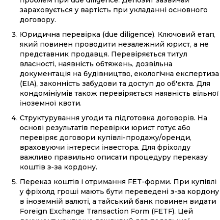
зараховується у вартість при укладанні основного
договору.
Юридична перевірка (due diligence). Ключовий етап,
який повинен проводити незалежний юрист, а не
представник продавця. Перевіряється титул
власності, наявність обтяжень, дозвільна
документація на будівництво, екологічна експертиза
(EIA), законність забудови та доступ до об'єкта. Для
кондомініумів також перевіряється наявність вільної
іноземної квоти.
Структурування угоди та підготовка договорів. На
основі результатів перевірки юрист готує або
перевіряє договори купівлі-продажу/оренди,
враховуючи інтереси інвестора. Для фріхолду
важливо правильно описати процедуру переказу
коштів з-за кордону.
Переказ коштів і отримання FET-форми. При купівлі
у фріхолд гроші мають бути переведені з-за кордону
в іноземній валюті, а тайський банк повинен видати
Foreign Exchange Transaction Form (FETF). Цей