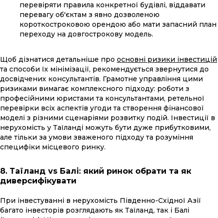
перевіряти правила конкретної будівлі, віддавати
перевагу об'єктам з явно дозволеною
короткостроковою орендою або мати запасний план
переходу на довгострокову модель.
Щоб дізнатися детальніше про
основні ризики інвестицій
та способи їх мінімізації, рекомендується звернутися до
досвідчених консультантів. Грамотне управління цими
ризиками вимагає комплексного підходу: роботи з
професійними юристами та консультантами, ретельної
перевірки всіх аспектів угоди та створення фінансової
моделі з різними сценаріями розвитку подій. Інвестиції в
нерухомість у Таїланді можуть бути дуже прибутковими,
але тільки за умови зваженого підходу та розуміння
специфіки місцевого ринку.
8. Таїланд vs Балі: який ринок обрати та як
диверсифікувати
При інвестуванні в нерухомість Південно-Східної Азії
багато інвесторів розглядають як Таїланд, так і Балі