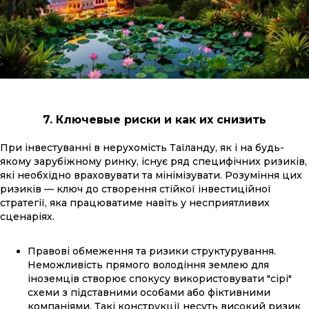
7. Ключевые риски и как их снизить
При інвестуванні в нерухомість Таїланду, як і на будь-
якому зарубіжному ринку, існує ряд специфічних ризиків,
які необхідно враховувати та мінімізувати. Розуміння цих
ризиків — ключ до створення стійкої інвестиційної
стратегії, яка працюватиме навіть у несприятливих
сценаріях.
Правові обмеження та ризики структурування.
Неможливість прямого володіння землею для
іноземців створює спокусу використовувати "сірі"
схеми з підставними особами або фіктивними
компаніями. Такі конструкції несуть високий ризик