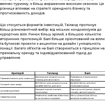
велнес-туризму, з більш вираженим високим сезоном. Ця
різниця впливає на стратегії орендного бізнесу та
прогнозованість доходів.
Що стосується форматів інвестицій, Таїланд пропонує
більш різноманітний вибір: від міських кондомініумів до
курортних вілл. Ринок більш зрілий, з більшою кількістю
вторинних пропозицій. Балі більше орієнтований на вілли
та бутикові проекти з акцентом на дизайн і унікальність
локації. Багато об'єктів на Балі створюються з прицілом на
преміальну оренду та індивідуалізований підхід до
управління.
Критерій
Таїланд
Балі
Фріхолд для кондомініумів,
Переважно лізхолд різної
Правовий режим для іноземців
лізхолд для землі/вілл
структури
$70-100 тис. для кондомініумів,
Від $120-150 тис. для вілл
Типовий поріг входу
від $150-200 тис. для вілл
початкового рівня
Масовий туризм, експати,
Преміальний туризм, digital
Цільова аудиторія
пенсіонери
nomads, велнес-туристи
Розвинена, особливо в Бангкоку
Менш рівномірна, більш
Інфраструктура
та на основних курортах
камерна та автентична