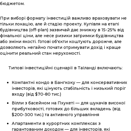
бюджетом.
При виборі формату інвестицій важливо враховувати не
тільки локацію, але й стадію проекту. Купівля на етапі
будівництва (off-plan) зазвичай дає знижку в 15-25% від
фінальної ціни, але несе ризики затримки будівництва
або зміни якості. Готові об'єкти коштують дорожче, але
дозволяють негайно почати отримувати дохід і краще
оцінити реальний стан нерухомості.
Типові інвестиційні сценарії в Таїланді включають:
Компактні кондо в Бангкоку — для консервативних
інвесторів, які цінують стабільність і низький поріг
входу (від $70-80 тис.)
Вілли з басейном на Пхукеті — для шукачів високої
прибутковості, готових до більших вкладень (від
$200-300 тис.) та активного управління
Апартаменти в курортних комплексах з
гарантованим доходом — для інвесторів, які