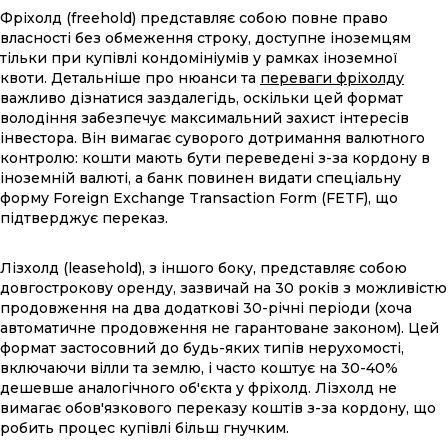
Фріхолд (freehold) представляє собою повне право
власності без обмеження строку, доступне іноземцям
тільки при купівлі кондомініумів у рамках іноземної
квоти. Детальніше про нюанси та
переваги фріхолду
важливо дізнатися заздалегідь, оскільки цей формат
володіння забезпечує максимальний захист інтересів
інвестора. Він вимагає суворого дотримання валютного
контролю: кошти мають бути переведені з-за кордону в
іноземній валюті, а банк повинен видати спеціальну
форму Foreign Exchange Transaction Form (FETF), що
підтверджує переказ.
Лізхолд (leasehold), з іншого боку, представляє собою
довгострокову оренду, зазвичай на 30 років з можливістю
продовження на два додаткові 30-річні періоди (хоча
автоматичне продовження не гарантоване законом). Цей
формат застосовний до будь-яких типів нерухомості,
включаючи вілли та землю, і часто коштує на 30-40%
дешевше аналогічного об'єкта у фріхолд. Лізхолд не
вимагає обов'язкового переказу коштів з-за кордону, що
робить процес купівлі більш гнучким.