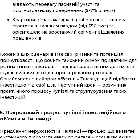
віддають перевагу пасивній участі та
прогнозованому поверненню (5-7% річних)
Квартири в Чіангмаї для digital nomads — нішева
стратегія з низьким входом (від $50 тис.) та
орієнтацією на зростаючий сегмент віддалених
працівників
Кожен з цих сценаріїв має свої ризики та потенціал
прибутковості, що робить тайський ринок придатним для
різних типів інвесторів — від консервативних до тих, хто
шукає високих доходів при керованих ризиках.
Ознайомтеся з
вибором об'єктів у Таїланді
, щоб підібрати
інвестицію під свої цілі. Наступний крок — розуміння
практичного процесу купівлі та структурування таких
інвестицій.
5. Покроковий процес купівлі інвестиційного
об'єкта в Таїланді
Придбання нерухомості в Таїланді — процес, що вимагає
системного підходу та уваги до деталей, особливо якщо