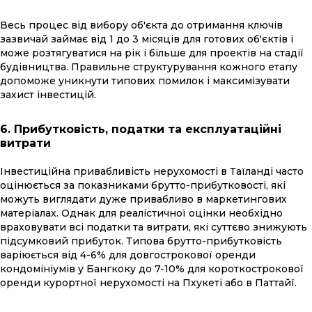
Весь процес від вибору об'єкта до отримання ключів
зазвичай займає від 1 до 3 місяців для готових об'єктів і
може розтягуватися на рік і більше для проектів на стадії
будівництва. Правильне структурування кожного етапу
допоможе уникнути типових помилок і максимізувати
захист інвестицій.
6. Прибутковість, податки та експлуатаційні
витрати
Інвестиційна привабливість нерухомості в Таїланді часто
оцінюється за показниками брутто-прибутковості, які
можуть виглядати дуже привабливо в маркетингових
матеріалах. Однак для реалістичної оцінки необхідно
враховувати всі податки та витрати, які суттєво знижують
підсумковий прибуток. Типова брутто-прибутковість
варіюється від 4-6% для довгострокової оренди
кондомініумів у Бангкоку до 7-10% для короткострокової
оренди курортної нерухомості на Пхукеті або в Паттайї.