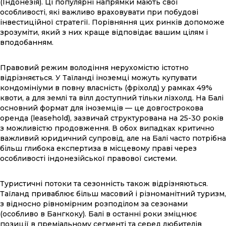
(Індонезія). Ці популярні напрямки мають свої
особливості, які важливо враховувати при побудові
інвестиційної стратегії. Порівняння цих ринків допоможе
зрозуміти, який з них краще відповідає вашим цілям і
вподобанням.
Правовий режим володіння нерухомістю істотно
відрізняється. У Таїланді іноземці можуть купувати
кондомініуми в повну власність (фріхолд) у рамках 49%
квоти, а для землі та вілл доступний тільки лізхолд. На Балі
основний формат для іноземців — це довгострокова
оренда (leasehold), зазвичай структурована на 25-30 років
з можливістю продовження. В обох випадках критично
важливий юридичний супровід, але на Балі часто потрібна
більш глибока експертиза в місцевому праві через
особливості індонезійської правової системи.
Туристичні потоки та сезонність також відрізняються.
Таїланд приваблює більш масовий і різноманітний туризм,
з відносно рівномірним розподілом за сезонами
(особливо в Бангкоку). Балі в останні роки зміцнює
позиції в преміальному сегменті та серед любителів