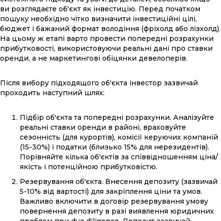
ви розглядаєте об'єкт як інвестицію. Перед початком
пошуку необхідно чітко визначити інвестиційні цілі,
бюджет і бажаний формат володіння (фріхолд або лізхолд).
На цьому ж етапі варто провести попередні розрахунки
прибутковості, використовуючи реальні дані про ставки
оренди, а не маркетингові обіцянки девелоперів.
Після вибору підходящого об'єкта інвестор зазвичай
проходить наступний шлях:
Підбір об'єкта та попередні розрахунки. Аналізуйте
реальні ставки оренди в районі, враховуйте
сезонність (для курортів), комісії керуючих компаній
(15-30%) і податки (близько 15% для нерезидентів).
Порівняйте кілька об'єктів за співвідношенням ціна/
якість і потенційною прибутковістю.
Резервування об'єкта. Внесення депозиту (зазвичай
5-10% від вартості) для закріплення ціни та умов.
Важливо включити в договір резервування умову
повернення депозиту в разі виявлення юридичних
проблем при due diligence. Депозит зазвичай