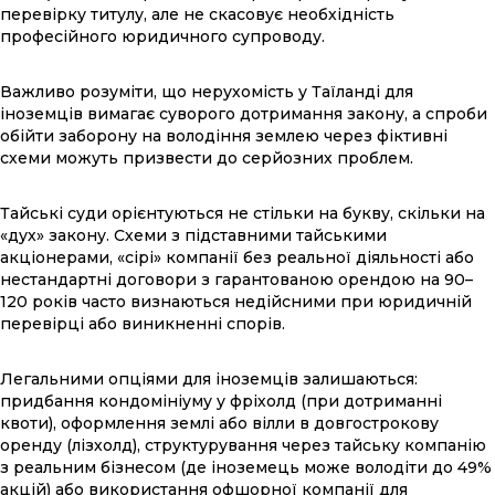
перевірку титулу, але не скасовує необхідність
професійного юридичного супроводу.
Важливо розуміти, що нерухомість у Таїланді для
іноземців вимагає суворого дотримання закону, а спроби
обійти заборону на володіння землею через фіктивні
схеми можуть призвести до серйозних проблем.
Тайські суди орієнтуються не стільки на букву, скільки на
«дух» закону. Схеми з підставними тайськими
акціонерами, «сірі» компанії без реальної діяльності або
нестандартні договори з гарантованою орендою на 90–
120 років часто визнаються недійсними при юридичній
перевірці або виникненні спорів.
Легальними опціями для іноземців залишаються:
придбання кондомініуму у фріхолд (при дотриманні
квоти), оформлення землі або вілли в довгострокову
оренду (лізхолд), структурування через тайську компанію
з реальним бізнесом (де іноземець може володіти до 49%
акцій) або використання офшорної компанії для