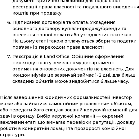
документ критично важливий для подальшої
реєстрації права власності та подальшого виведення
коштів при продажу.
Підписання договорів та оплата. Укладення
основного договору купівлі-продажу/оренди та
внесення повної оплати або узгоджених платежів.
На цьому етапі також оплачуються збори та податки,
пов'язані з переходом права власності.
Реєстрація в Land Office. Офіційне оформлення
переходу прав у земельному департаменті,
отримання оновлених документів на власність. Для
кондомініумів це зазвичай займає 1-2 дні, для більш
складних об'єктів може знадобитися більше часу.
Після завершення юридичних формальностей інвестор
може або зайнятися самостійним управлінням об'єктом,
або передати його спеціалізованій керуючій компанії для
здачі в оренду. Вибір керуючої компанії — окремий
важливий етап, що вимагає перевірки репутації, досвіду
роботи в конкретній локації та прозорості комісійної
структури.