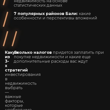
недвижимость на основе
статистических данных
7 популярных районов Бали:
какие
особенности и перспективы вложений
Какую
Сколько налогов
придется заплатить при
из
покупке недвижимости и какие еще
3-
дополнительные расходы вас ждут
х
стратегий
инвестирования
в
недвижимость
выбрать
—
важные
факторы,
которые
необходимо