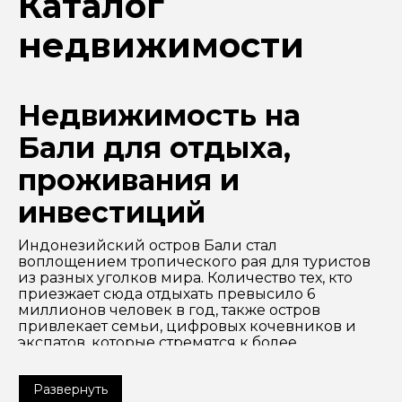
Каталог
недвижимости
Недвижимость на
Бали для отдыха,
проживания и
инвестиций
Индонезийский остров Бали стал
воплощением тропического рая для туристов
из разных уголков мира. Количество тех, кто
приезжает сюда отдыхать превысило 6
миллионов человек в год, также остров
привлекает семьи, цифровых кочевников и
экспатов, которые стремятся к более
размеренному ритму жизни и воссоединению
с природой. Небольшая площадь земли,
Развернуть
пригодной для застройки, высокий спрос