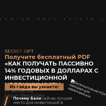
LEGION REAL ESTATE 
SECRET GIFT
Получите бесплатный PDF
«КАК ПОЛУЧАТЬ ПАССИВНО
14% ГОДОВЫХ В ДОЛЛАРАХ C
ИНВЕСТИЦИОННОЙ
НЕДВИЖИМОСТИ»
Из гайда вы узнаете:
от экспертов
Legion Real Estate
Почему Бали
сейчас лучшее
место для инвестиций в