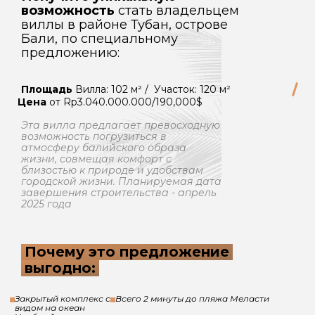
возможность
стать владельцем
виллы в районе Тубан, острове
Бали, по специальному
предложению:
Площадь
Вилла: 102 м² / Участок: 120 м²
Цена
от Rp3.040.000.000/190,000$
Эта вилла предлагает превосходную
возможность погрузиться в
атмосферу балийского образа
жизни, совмещая комфорт с
близостью к природе и удобствам
городской жизни. Планируемая дата
завершения строительства - апрель
2025 года
Почему это предложение
выгодно:
Закрытый комплекс с
Всего 2 минуты до пляжа Меласти
видом на океан