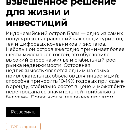
взвешенное решение
для жизни и
инвестиций
Индонезийский остров Бали — одно из самых
популярных направлений как среди туристов,
так и цифровых кочевников и экспатов.
Небольшой остров ежегодно принимает более
шести миллионов гостей, это обусловило
высокий спрос на жилье и стабильный рост
рынка недвижимости. Островная
недвижимость является одним из самых
привлекательных объектов для инвестиций:
способна приносить 10-14% годовых при сдаче
в аренду, стабильно растет в цене и может быть
перепродана со значительной прибылью в
будущем. Порог входа для рынка при этом
остается ниже, чем у аналогичных курортов
Европы.
Развернуть
Классическим жильем Бали являются виллы,
но активная застройка и ограниченное
количество пригодных для нее земельных
ТОП запросы
участков привело к появлению жилья менее