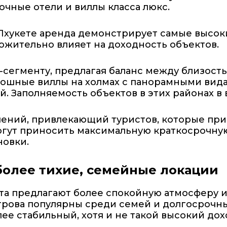
чные отели и виллы класса люкс.
Пхукете аренда демонстрирует самые высоки
ложительно влияет на доходность объектов.
м-сегменту, предлагая баланс между близост
кошные виллы на холмах с панорамными вида
 Заполняемость объектов в этих районах в 
чений, привлекающий туристов, которые при
гут приносить максимальную краткосрочную 
новки.
 более тихие, семейные локации
та предлагают более спокойную атмосферу и
трова популярны среди семей и долгосрочны
ее стабильный, хотя и не такой высокий дох