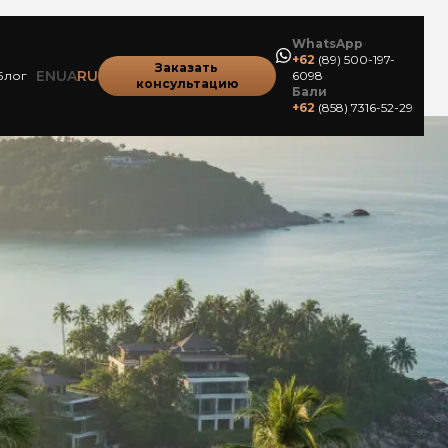
WhatsApp
+62
(89) 500-197-
Заказать
EN
UA
RU
Блог
6098
консультацию
Бали
+62
(858) 7316-52-29