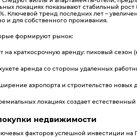
и следуют виллы и апартаменты-отели, пред
ьных локациях показывают стабильный рост 8
-7%. Ключевой тренд последних лет – увелич
но и для собственного проживания.
орые формируют рынок:
т на краткосрочную аренду: пиковый сезон 
укете аренда со стороны удаленных работн
сширение аэропорта и строительство новых 
ремиальных локациях создает естественный
 покупки недвижимости
ключевых факторов успешной инвестиции на П