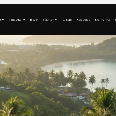
и
Города
Бали
Пхукет
О нас
Карьера
Контакты