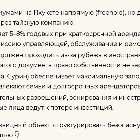
умами на Пхукете напрямую (freehold), но 
через тайскую компанию.
ет 5–8% годовых при краткосрочной аренде,
миссию управляющей, обслуживание и ремо
должен проходить из‑за рубежа в иностран
 этого документа право собственности не з
а, Сурин) обеспечивает максимальную запо
влекают семьи и долгосрочных арендаторов
тельных разрешений, зонирования и иност
е лица ведут к потере инвестиций.
иквидный объект, структурировать безопасн
тью 👇