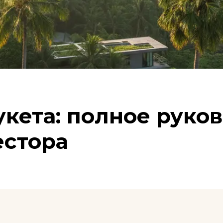
кета: полное руков
естора